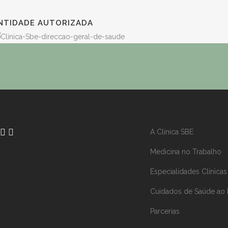
NTIDADE AUTORIZADA
A Clínica SBE
Medicina no Trabalho
Especialidades Clínicas
Cuidados de Saúde ao 
Parcerias